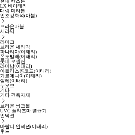
현대 칸스톤
LX 비아테라
대림 미라톤
인조강화석(마블)
브라운마블
세라믹
라미크
브라운 세라믹
파나리아(이태리)
폰도발레(이태리)
롯데 로셀린
라미남(이태리)
아틀라스콩코드(이태리)
가르데니아(이태리)
깔레(이태리)
누오보
기타
기타 건축자재
브라운 씽크볼
UVC 플라즈마 멸균기
인덕션
바랄디 인덕션(이태리)
후드