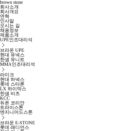
brown stone
회사소개
회사개요
연혁
인사말
오시는 길
채용정보
제품소개
UPE인조대리석
브라운 UPE
현대 유넥스
한샘 유니트
MMA인조대리석
라미크
현대 하넥스
롯데 스타론
LX 하이막스
한샘 비츠
KCC
듀폰 코리안
트라이스톤
엔지니어드스톤
브라운 E-STONE
롯데 래디언스