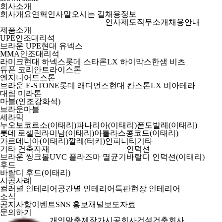
회사소개
회사개요
연혁
인사말
오시는 길
채용정보
인사제도
직무소개
채용안내
제품소개
UPE인조대리석
브라운 UPE
현대 유넥스
MMA인조대리석
라미크
현대 하넥스
롯데 스타론
LX 하이막스
한샘 비츠
듀폰 코리안
트라이스톤
엔지니어드스톤
브라운 E-STONE
롯데 래디언스
현대 칸스톤
LX 비아테라
대림 미라톤
마블(인조강화석)
브라운마블
세라믹
누오보코르소(이태리)
파나리아(이태리)
폰도발레(이태리)
롯데 로셀린
라미남(이태리)
아틀라스콩코드(이태리)
가르데니아(이태리)
깔레(터키)
인피니티
기타
기타 건축자재
인덕션
브라운 씽크볼
UVC 플라즈마 멸균기
바랄디 인덕션(이태리)
후드
바랄디 후드(이태리)
시공사례
컬러별 인테리어
공간별 인테리어
특판현장 인테리어
소식
공지사항
이벤트
SNS 홍보채널
보도자료
문의하기
개인맞춤제작
가시공회사
건설건축회사