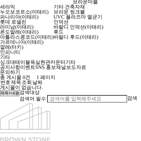
브라운마블
세라믹
기타 건축자재
누오보코르소(이태리)
브라운 씽크볼
파나리아(이태리)
UVC 플라즈마 멸균기
롯데 로셀린
인덕션
라미남(이태리)
바랄디 인덕션(이태리)
폰도발레(이태리)
후드
아틀라스콩코드(이태리)
바랄디 후드(이태리)
가르데니아(이태리)
깔레(터키)
인피니티
기타
싱크대
테이블
욕실
현관
카운터
기타
공지사항
이벤트
SNS 홍보채널
보도자료
문의하기
총 게시물 0건
1 페이지
번호
제목
조회
날짜
게시물이 없습니다.
검색대상
검색
검색어
필수