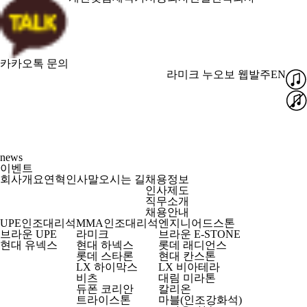
카카오톡 문의
라미크
누오보
웹발주
EN
news
이벤트
회사개요
연혁
인사말
오시는 길
채용정보
인사제도
직무소개
채용안내
UPE인조대리석
MMA인조대리석
엔지니어드스톤
브라운 UPE
라미크
브라운 E-STONE
현대 유넥스
현대 하넥스
롯데 래디언스
롯데 스타론
현대 칸스톤
LX 하이막스
LX 비아테라
비츠
대림 미라톤
듀폰 코리안
칼리온
트라이스톤
마블(인조강화석)