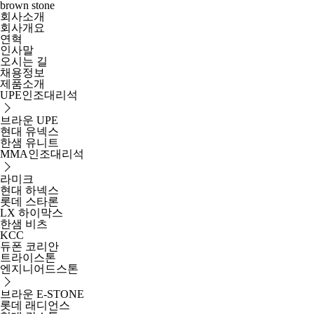
brown stone
회사소개
회사개요
연혁
인사말
오시는 길
채용정보
제품소개
UPE인조대리석
브라운 UPE
현대 유넥스
한샘 유니트
MMA인조대리석
라미크
현대 하넥스
롯데 스타론
LX 하이막스
한샘 비츠
KCC
듀폰 코리안
트라이스톤
엔지니어드스톤
브라운 E-STONE
롯데 래디언스