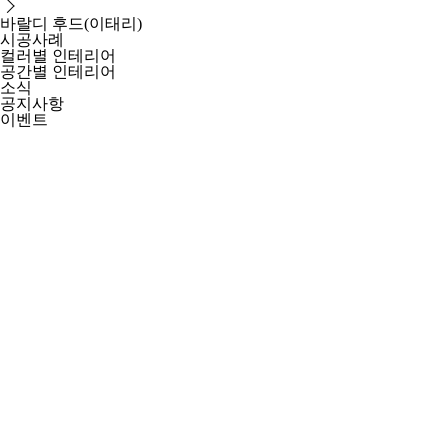
바랄디 후드(이태리)
시공사례
컬러별 인테리어
공간별 인테리어
소식
공지사항
이벤트
SNS 홍보채널
보도자료
문의하기
라미크
누오보
웹발주
kor
en
brown stone
회사소개
회사개요
연혁
인사말
오시는 길
채용정보
인사제도
직무소개
채용안내
제품소개
UPE인조대리석
MMA인조대리석
브라운 UPE
현대 유넥스
한샘 유니트
라미크
현대 하넥스
롯데 스
마블(인조강화석)
세라믹
브라운마블
누오보코르소(이태리)
파나리아(이태리)
폰도발
기타 건축자재
인덕션
후드
브라운 씽크볼
UVC 플라즈마 멸균기
바랄디 인덕션(이태리)
바랄