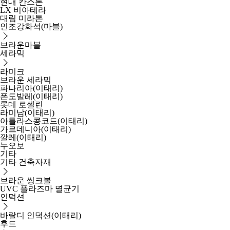
현대 칸스톤
LX 비아테라
대림 미라톤
인조강화석(마블)
브라운마블
세라믹
라미크
브라운 세라믹
파나리아(이태리)
폰도발레(이태리)
롯데 로셀린
라미남(이태리)
아틀라스콩코드(이태리)
가르데니아(이태리)
깔레(이태리)
누오보
기타
기타 건축자재
브라운 씽크볼
UVC 플라즈마 멸균기
인덕션
바랄디 인덕션(이태리)
후드