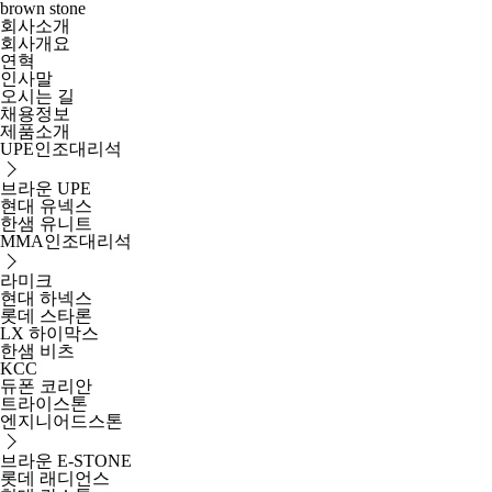
brown stone
회사소개
회사개요
연혁
인사말
오시는 길
채용정보
제품소개
UPE인조대리석
브라운 UPE
현대 유넥스
한샘 유니트
MMA인조대리석
라미크
현대 하넥스
롯데 스타론
LX 하이막스
한샘 비츠
KCC
듀폰 코리안
트라이스톤
엔지니어드스톤
브라운 E-STONE
롯데 래디언스