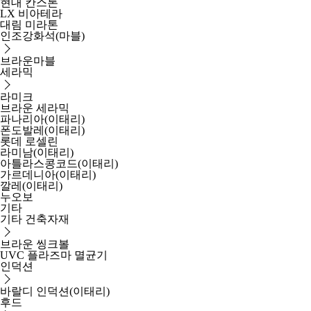
현대 칸스톤
LX 비아테라
대림 미라톤
인조강화석(마블)
브라운마블
세라믹
라미크
브라운 세라믹
파나리아(이태리)
폰도발레(이태리)
롯데 로셀린
라미남(이태리)
아틀라스콩코드(이태리)
가르데니아(이태리)
깔레(이태리)
누오보
기타
기타 건축자재
브라운 씽크볼
UVC 플라즈마 멸균기
인덕션
바랄디 인덕션(이태리)
후드