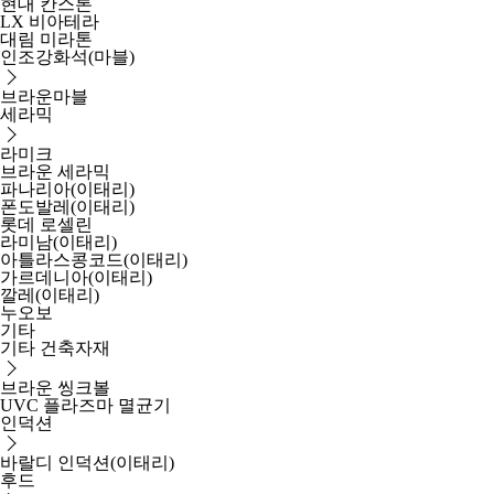
현대 칸스톤
LX 비아테라
대림 미라톤
인조강화석(마블)
브라운마블
세라믹
라미크
브라운 세라믹
파나리아(이태리)
폰도발레(이태리)
롯데 로셀린
라미남(이태리)
아틀라스콩코드(이태리)
가르데니아(이태리)
깔레(이태리)
누오보
기타
기타 건축자재
브라운 씽크볼
UVC 플라즈마 멸균기
인덕션
바랄디 인덕션(이태리)
후드