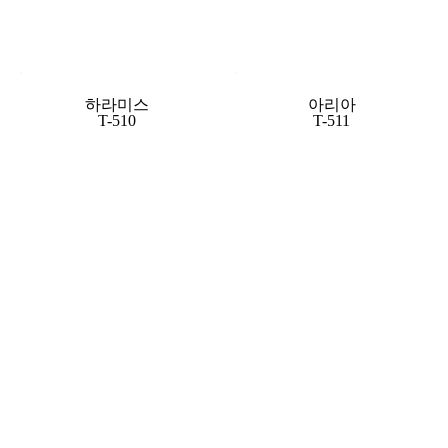
하라미스
아리아
T-510
T-511