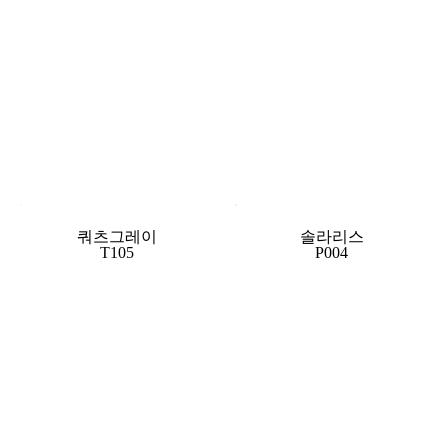
쿼츠그레이
솔라리스
T105
P004