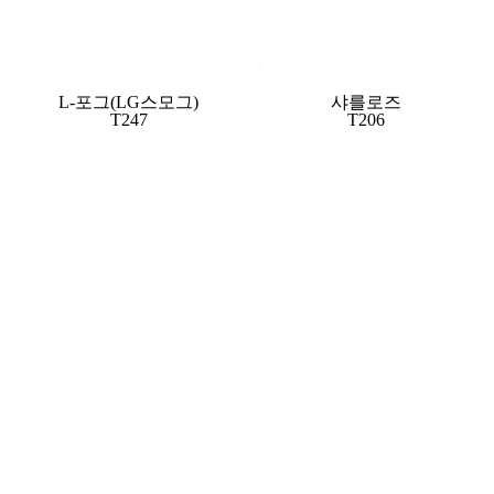
L-포그(LG스모그)
샤를로즈
T247
T206