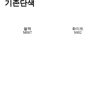
기존단색
블랙
화이트
M007
S002