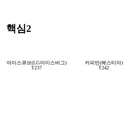
핵심2
아이스큐브(LG아이스버그)
커피빈(헤스티아)
T237
T242