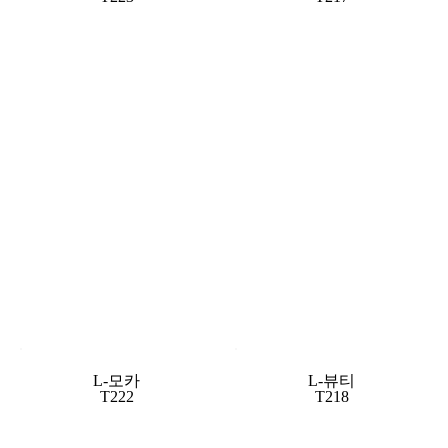
L-모카
L-뷰티
T222
T218