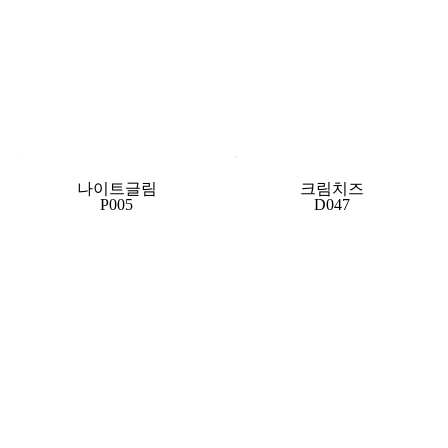
나이트글림
크림치즈
P005
D047