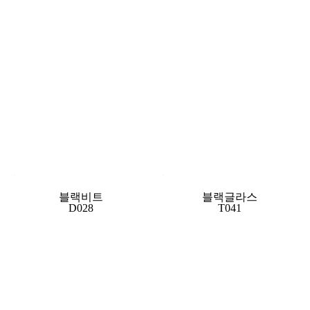
블랙비트
블랙글라스
D028
T041