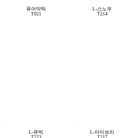
퓨어악틱
L-스노우
T021
T214
L-큐빅
L-아이보리
T223
T217