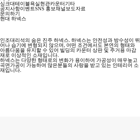
싱크대
테이블
욕실
현관
카운터
기타
공지사항
이벤트
SNS 홍보채널
보도자료
문의하기
현대 하넥스
인조대리석의 숨은 진주 하넥스. 하넥스는 안전성과 방수성이 뛰
어나 습기에 변형되지 않으며, 어떤 조건에서도 본연의 형태와
아름다움을 유지할 수 있어 빌딩의 카운터 상판 및 주거용 마감
재로 이상적인 소재입니다.
하넥스는 다양한 형태로의 변화가 용이하여 가공성이 매우높고
곡면가공이 가능하여 많은분들의 사랑을 받고 있는 인테리어 소
재입니다.