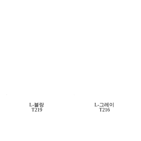
L-블랑
L-그레이
T219
T216