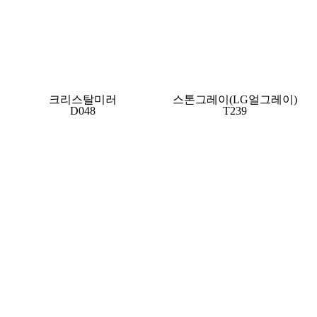
크리스탈미러
스톤그레이(LG얼그레이)
D048
T239