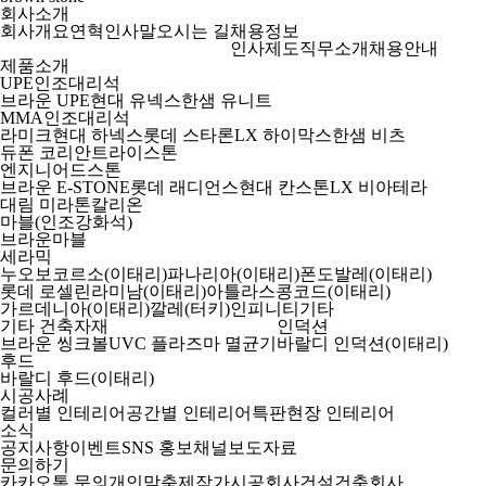
회사소개
회사개요
연혁
인사말
오시는 길
채용정보
인사제도
직무소개
채용안내
제품소개
UPE인조대리석
브라운 UPE
현대 유넥스
한샘 유니트
MMA인조대리석
라미크
현대 하넥스
롯데 스타론
LX 하이막스
한샘 비츠
듀폰 코리안
트라이스톤
엔지니어드스톤
브라운 E-STONE
롯데 래디언스
현대 칸스톤
LX 비아테라
대림 미라톤
칼리온
마블(인조강화석)
브라운마블
세라믹
누오보코르소(이태리)
파나리아(이태리)
폰도발레(이태리)
롯데 로셀린
라미남(이태리)
아틀라스콩코드(이태리)
가르데니아(이태리)
깔레(터키)
인피니티
기타
기타 건축자재
인덕션
브라운 씽크볼
UVC 플라즈마 멸균기
바랄디 인덕션(이태리)
후드
바랄디 후드(이태리)
시공사례
컬러별 인테리어
공간별 인테리어
특판현장 인테리어
소식
공지사항
이벤트
SNS 홍보채널
보도자료
문의하기
카카오톡 문의
개인맞춤제작
가시공회사
건설건축회사