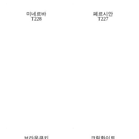
미네르바
페르시안
T228
T227
브라운쿠키
크림화이트