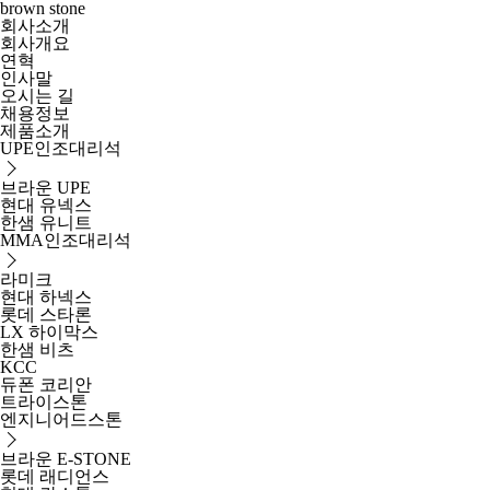
brown stone
회사소개
회사개요
연혁
인사말
오시는 길
채용정보
제품소개
UPE인조대리석
브라운 UPE
현대 유넥스
한샘 유니트
MMA인조대리석
라미크
현대 하넥스
롯데 스타론
LX 하이막스
한샘 비츠
KCC
듀폰 코리안
트라이스톤
엔지니어드스톤
브라운 E-STONE
롯데 래디언스