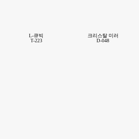
L-큐빅
크리스탈 미러
T-223
D-048