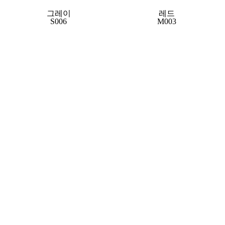
그레이
레드
S006
M003