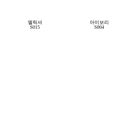
엘릭셔
아이보리
S015
S004