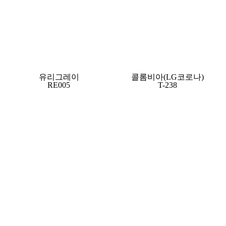
유리그레이
콜롬비아(LG코로나)
RE005
T-238