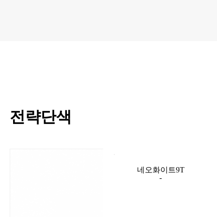
전략단색
네오화이트9T
-