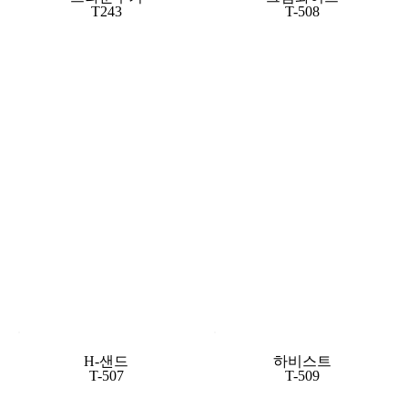
T243
T-508
H-샌드
하비스트
T-507
T-509