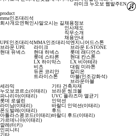
라미크
누오보
웹발주
EN
product
mma인조대리석
회사개요
연혁
인사말
오시는 길
채용정보
인사제도
직무소개
채용안내
UPE인조대리석
MMA인조대리석
엔지니어드스톤
브라운 UPE
라미크
브라운 E-STONE
현대 유넥스
현대 하넥스
롯데 래디언스
롯데 스타론
현대 칸스톤
LX 하이막스
LX 비아테라
비츠
대림 미라톤
듀폰 코리안
칼리온
트라이스톤
마블(인조강화석)
브라운마블
세라믹
기타 건축자재
누오보코르소(이태리)
브라운 씽크볼
파나리아(이태리)
UVC 플라즈마 멸균기
롯데 로셀린
인덕션
라미남(이태리)
바랄디 인덕션(이태리)
폰도발레(이태리)
후드
아틀라스콩코드(이태리)
바랄디 후드(이태리)
가르데니아(이태리)
깔레(터키)
인피니티
기타