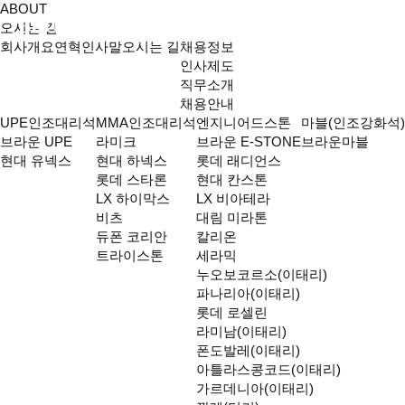
ABOUT
BROWN STONE
오시는 길
회사개요
연혁
인사말
오시는 길
채용정보
인사제도
직무소개
채용안내
UPE인조대리석
MMA인조대리석
엔지니어드스톤
마블(인조강화석)
브라운 UPE
라미크
브라운 E-STONE
브라운마블
현대 유넥스
현대 하넥스
롯데 래디언스
롯데 스타론
현대 칸스톤
LX 하이막스
LX 비아테라
비츠
대림 미라톤
듀폰 코리안
칼리온
트라이스톤
세라믹
누오보코르소(이태리)
파나리아(이태리)
롯데 로셀린
라미남(이태리)
폰도발레(이태리)
아틀라스콩코드(이태리)
가르데니아(이태리)