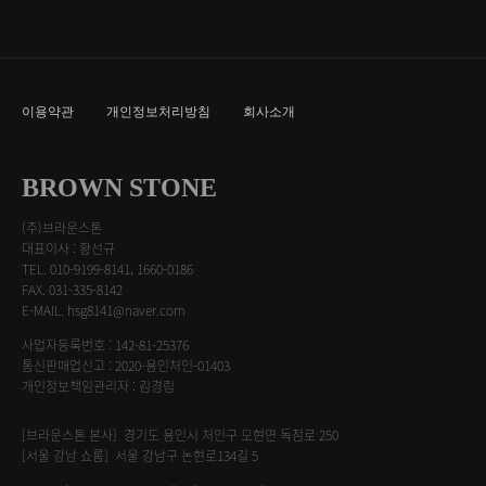
이용약관
개인정보처리방침
회사소개
BROWN STONE
(주)브라운스톤
대표이사 : 황선규
TEL. 010-9199-8141, 1660-0186
FAX. 031-335-8142
E-MAIL. hsg8141@naver.com
사업자등록번호 : 142-81-25376
통신판매업신고 : 2020-용인처인-01403
개인정보책임관리자 : 김경림
[브라운스톤 본사] 경기도 용인시 처인구 모현면 독점로 250
[서울 강남 쇼룸] 서울 강남구 논현로134길 5