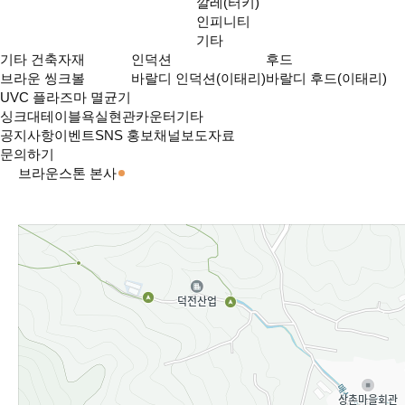
깔레(터키)
인피니티
기타
기타 건축자재
인덕션
후드
브라운 씽크볼
바랄디 인덕션(이태리)
바랄디 후드(이태리)
UVC 플라즈마 멸균기
싱크대
테이블
욕실
현관
카운터
기타
공지사항
이벤트
SNS 홍보채널
보도자료
문의하기
브라운스톤 본사