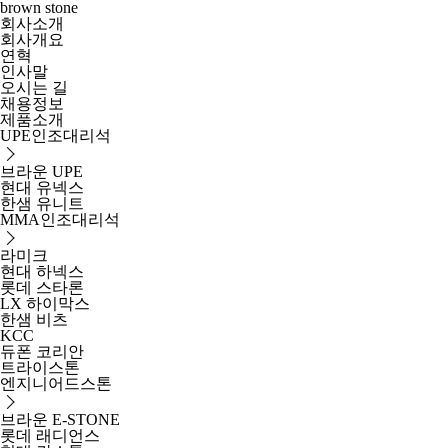
brown stone
회사소개
회사개요
연혁
인사말
오시는 길
채용정보
제품소개
UPE인조대리석
브라운 UPE
현대 유넥스
한샘 유니트
MMA인조대리석
라미크
현대 하넥스
롯데 스타론
LX 하이막스
한샘 비츠
KCC
듀폰 코리안
트라이스톤
엔지니어드스톤
브라운 E-STONE
롯데 래디언스