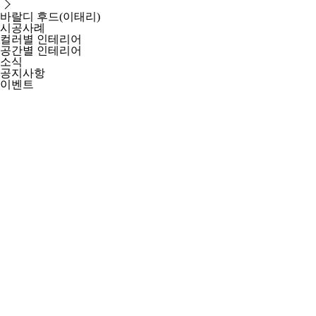
바랄디 후드(이태리)
시공사례
컬러별 인테리어
공간별 인테리어
소식
공지사항
이벤트
SNS 홍보채널
보도자료
문의하기
라미크
누오보
웹발주
kor
en
brown stone