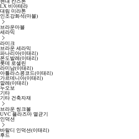
현대 칸스톤
LX 비아테라
대림 미라톤
인조강화석(마블)
브라운마블
세라믹
라미크
브라운 세라믹
파나리아(이태리)
폰도발레(이태리)
롯데 로셀린
라미남(이태리)
아틀라스콩코드(이태리)
가르데니아(이태리)
깔레(이태리)
누오보
기타
기타 건축자재
브라운 씽크볼
UVC 플라즈마 멸균기
인덕션
바랄디 인덕션(이태리)
후드